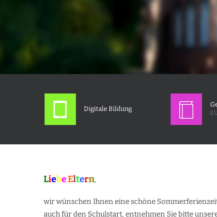
Ge
Digitale Bildung
EU
L
i
e
b
e
E
l
t
e
r
n
,
wir wünschen Ihnen eine schöne Sommerferienzeit 
auch für den Schulstart, entnehmen Sie bitte unse