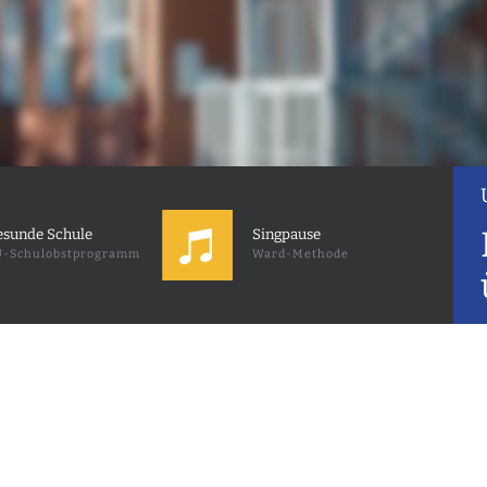
sunde Schule
Singpause
-Schulobstprogramm
Ward-Methode