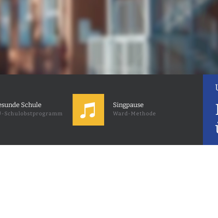
sunde Schule
Singpause
-Schulobstprogramm
Ward-Methode