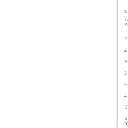
1
m
F
H
2
H
3
5
4
Ü
A
"