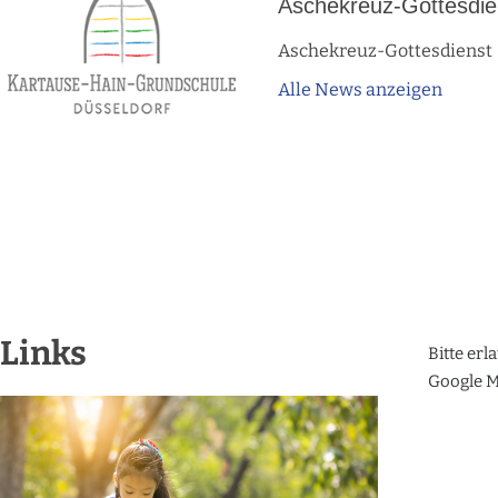
Aschekreuz-Gottesdie
Aschekreuz-Gottesdienst
Alle News anzeigen
Links
Bitte erl
Google M