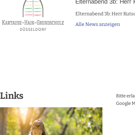
Elternabend 3b: Herr 
Elternabend 3b: Herr Kuts
Alle News anzeigen
Links
Bitte erl
Google M