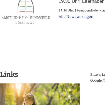
19.30 Uhr: Elternaben
19.30 Uhr
:
Elternabende der Kla
Alle News anzeigen
Links
Bitte erl
Google M