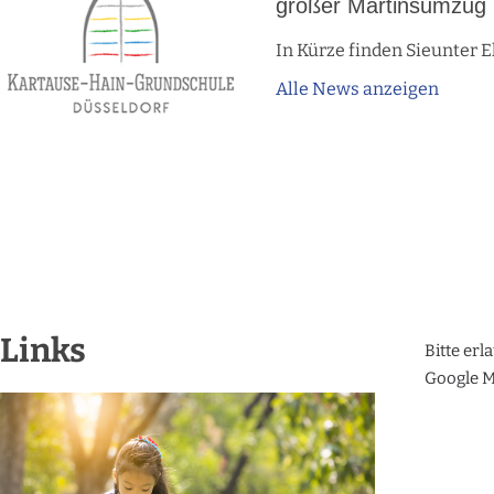
großer Martinsumzug
In Kürze finden Sieunter 
Alle News anzeigen
Links
Bitte erl
Google M