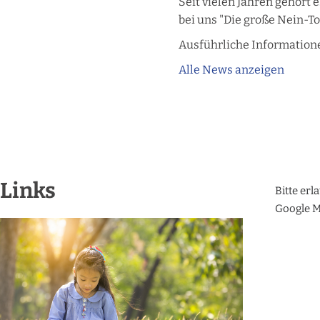
Seit vielen Jahren gehört
bei uns "Die große Nein-T
Ausführliche Information
Alle News anzeigen
Links
Bitte erl
Google M