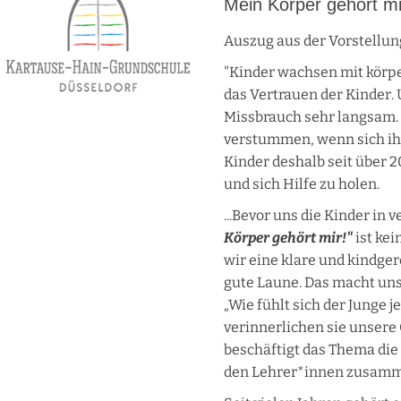
Mein Körper gehört mi
Auszug aus der Vorstellu
"Kinder wachsen mit körpe
das Vertrauen der Kinder
Missbrauch sehr langsam. „
verstummen, wenn sich ih
Kinder deshalb seit über 
und sich Hilfe zu holen.
...Bevor uns die Kinder in
Körper gehört mir!"
ist kei
wir eine klare und kindge
gute Laune. Das macht uns
„Wie fühlt sich der Junge 
verinnerlichen sie unsere
beschäftigt das Thema die 
den Lehrer*innen zusamme