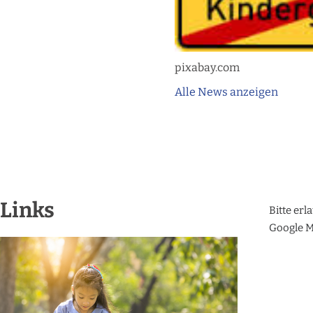
pixabay.com
Alle News anzeigen
Links
Bitte erl
Google M