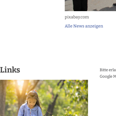
pixabay.com
Alle News anzeigen
Links
Bitte erl
Google M