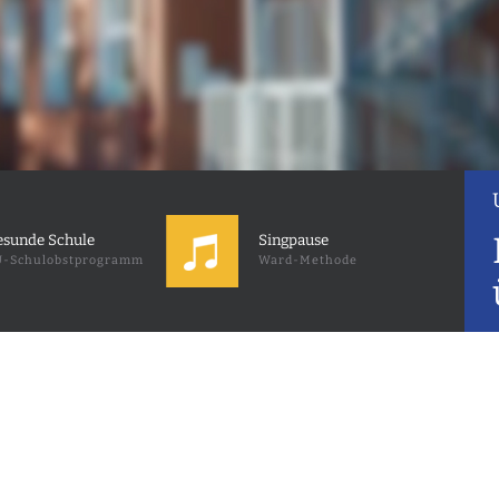
sunde Schule
Singpause
-Schulobstprogramm
Ward-Methode