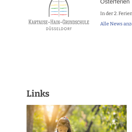
Osterferien
In der 2. Feri
Alle News anz
Links