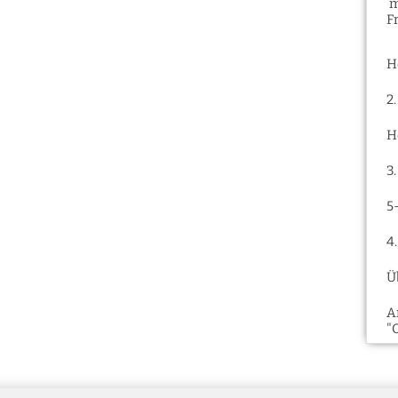
m
F
H
2
H
3
5
4
Ü
A
"