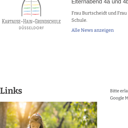
Elternabend 4a und 4
Frau Burtscheidt und Fra
Schule.
Alle News anzeigen
Links
Bitte erl
Google M