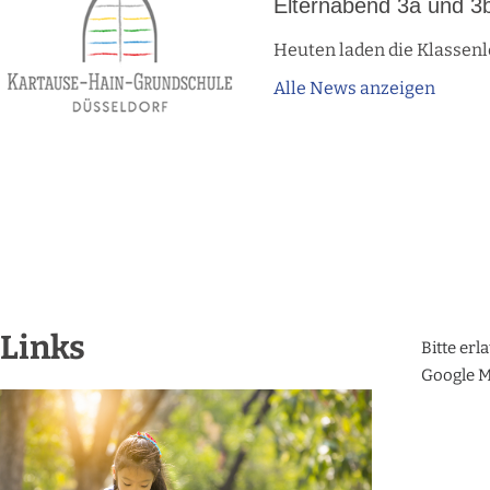
Elternabend 3a und 3
Heuten laden die Klassenl
Alle News anzeigen
Links
Bitte erl
Google M