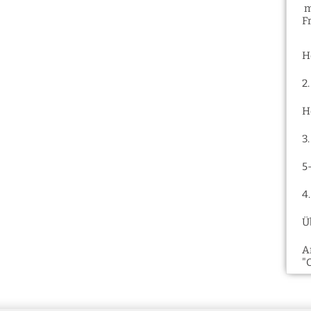
m
F
H
2
H
3
5
4
Ü
A
"