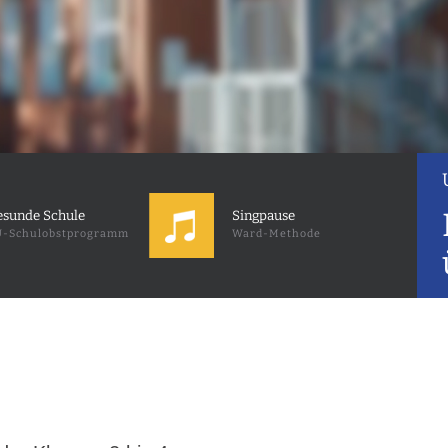
sunde Schule
Singpause
-Schulobstprogramm
Ward-Methode